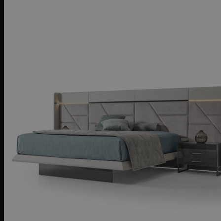
Kreslá
Taburetky
Stoličky
Barové stoličky
Kancelárske stoličky
Stoly
Jedálenské stoly
Kancelárske stoly
Konferenčné stolíky
Kozmetické stolíky
Konzoly
Nočné stolíky
Príručné stolíky
Nábytok
Postele
Komody
Knižnice
Záhradný nábytok
Doplnky
Zrkadlá
Vešiaky
Koberce
Luxusné kvetináče
Vankúše a deky
Svietidlá