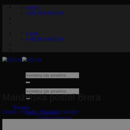
Skip
e-mail
to
+421 905 488 048
content
e-mail
+421 905 488 048
Hľadať:
Hľadať:
Manželská posteľ Brera
Ponuka
Domov
/
Postele
/
Manželské postele
Sedací nábytok
Sedacie súpravy
Rozkladacie sedačky
Pohovky