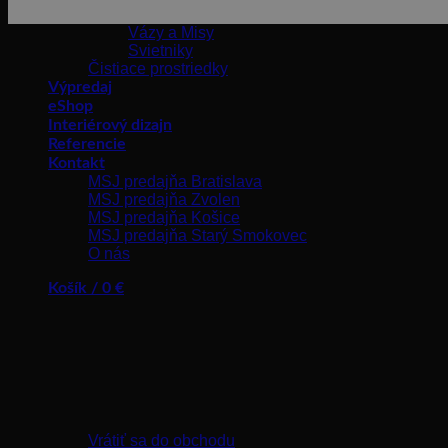
Hodiny
Vázy a Misy
Svietniky
Čistiace prostriedky
Výpredaj
eShop
Interiérový dizajn
Referencie
Kontakt
MSJ predajňa Bratislava
MSJ predajňa Zvolen
MSJ predajňa Košice
MSJ predajňa Starý Smokovec
O nás
Košík /
0
€
Žiadne produkty v košíku.
Vrátiť sa do obchodu