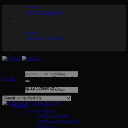
Skip
e-mail
to
+421 905 488 048
content
e-mail
+421 905 488 048
Hľadať:
Domov
/
Produkty so značkou “Nočné stolíky”
Zoradené
Zobrazuje sa 19 výsledkov
Hľadať:
podľa
ceny:
od
Ponuka
najvyššej
Sedací nábytok
po
Sedacie súpravy
najnižšiu
Rozkladacie sedačky
Pohovky