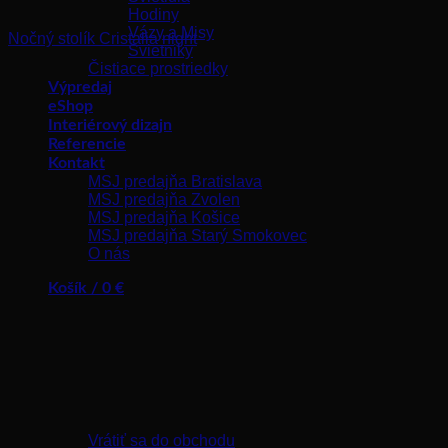
Hodiny
Vázy a Misy
Nočný stolík Cristalia night
Svietniky
Čistiace prostriedky
Výpredaj
eShop
Interiérový dizajn
Referencie
Kontakt
MSJ predajňa Bratislava
MSJ predajňa Zvolen
MSJ predajňa Košice
MSJ predajňa Starý Smokovec
O nás
Košík /
0
€
Žiadne produkty v košíku.
Vrátiť sa do obchodu