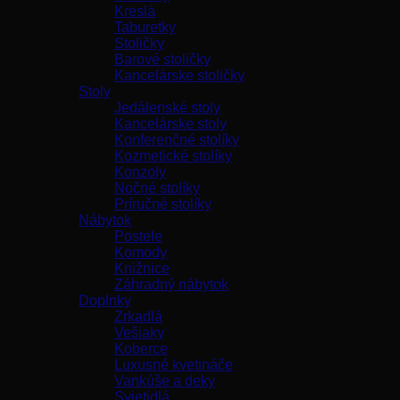
Kreslá
Taburetky
Stoličky
Barové stoličky
Kancelárske stoličky
Stoly
Jedálenské stoly
Kancelárske stoly
Konferenčné stolíky
Kozmetické stolíky
Konzoly
Nočné stolíky
Príručné stolíky
Nábytok
Postele
Komody
Knižnice
Záhradný nábytok
Doplnky
Zrkadlá
Vešiaky
Koberce
Luxusné kvetináče
Vankúše a deky
Svietidlá