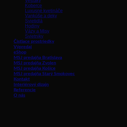
Vešiaky
Koberce
Luxusné kvetináče
Vankúše a deky
Svietidlá
Hodiny
Vázy a Misy
Svietniky
Čistiace prostriedky
Výpredaj
eShop
MSJ predajňa Bratislava
MSJ predajňa Zvolen
MSJ predajňa Košice
MSJ predajňa Starý Smokovec
Kontakt
Interiérový dizajn
Referencie
O nás