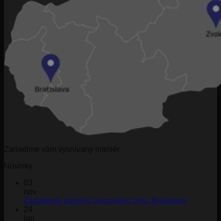
Zariadime vám vysnívaný interiér
Novinky
03
nov
Žiadne
Zariadenie interiéru luxusného bytu, Bratislava
komentár
24
na
jan