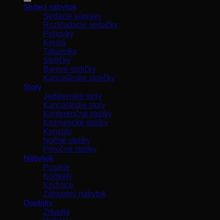
Sedací nábytok
Sedacie súpravy
Rozkladacie sedačky
Pohovky
Kreslá
Taburetky
Stoličky
Barové stoličky
Kancelárske stoličky
Stoly
Jedálenské stoly
Kancelárske stoly
Konferenčné stolíky
Kozmetické stolíky
Konzoly
Nočné stolíky
Príručné stolíky
Nábytok
Postele
Komody
Knižnice
Záhradný nábytok
Doplnky
Zrkadlá