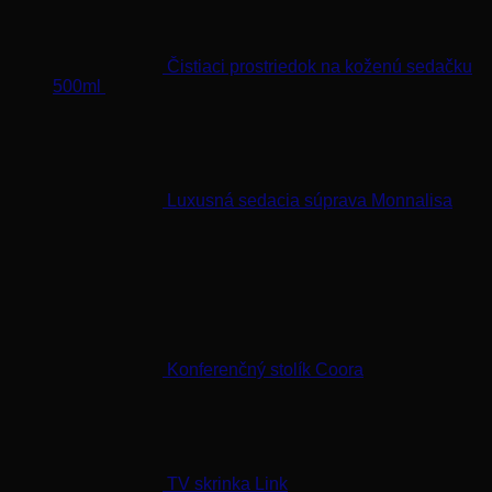
Čistiaci prostriedok na koženú sedačku
500ml
31
€
Luxusná sedacia súprava Monnalisa
Najlepšie hodnotené
Konferenčný stolík Coora
TV skrinka Link