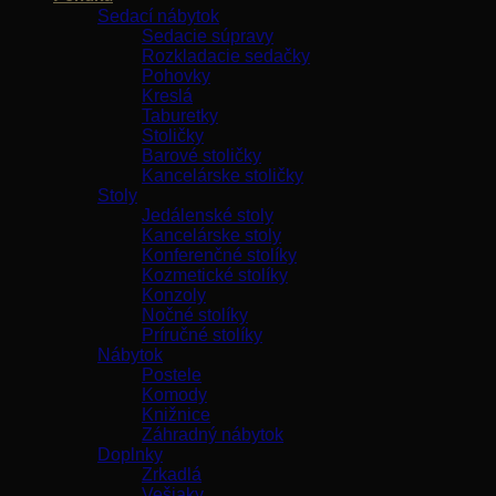
Sedací nábytok
Sedacie súpravy
Rozkladacie sedačky
Pohovky
Kreslá
Taburetky
Stoličky
Barové stoličky
Kancelárske stoličky
Stoly
Jedálenské stoly
Kancelárske stoly
Konferenčné stolíky
Kozmetické stolíky
Konzoly
Nočné stolíky
Príručné stolíky
Nábytok
Postele
Komody
Knižnice
Záhradný nábytok
Doplnky
Zrkadlá
Vešiaky