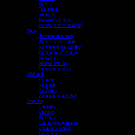
Kreslá
Taburetky
Stoličky
Barové stoličky
Kancelárske stoličky
Stoly
Jedálenské stoly
Kancelárske stoly
Konferenčné stolíky
Kozmetické stolíky
Konzoly
Nočné stolíky
Príručné stolíky
Nábytok
Postele
Komody
Knižnice
Záhradný nábytok
Doplnky
Zrkadlá
Vešiaky
Koberce
Luxusné kvetináče
Vankúše a deky
Svietidlá