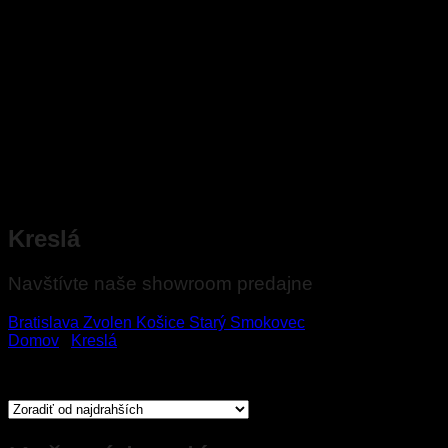
Kreslá
Navštívte naše showroom predajne
Bratislava
Zvolen
Košice
Starý Smokovec
Domov
/
Kreslá
/
Kožené kreslá
Zoradené
Zobrazuje sa 23 výsledkov
podľa
ceny:
od
najvyššej