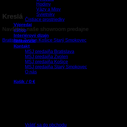
Hodiny
Vázy a Misy
Svietniky
Kreslá
Čistiace prostriedky
Výpredaj
Navštívte naše showroom predajne
eShop
Interiérový dizajn
Bratislava
Zvolen
Košice
Starý Smokovec
Referencie
Kontakt
MSJ predajňa Bratislava
MSJ predajňa Zvolen
MSJ predajňa Košice
MSJ predajňa Starý Smokovec
O nás
Košík /
0
€
Žiadne produkty v košíku.
Vrátiť sa do obchodu