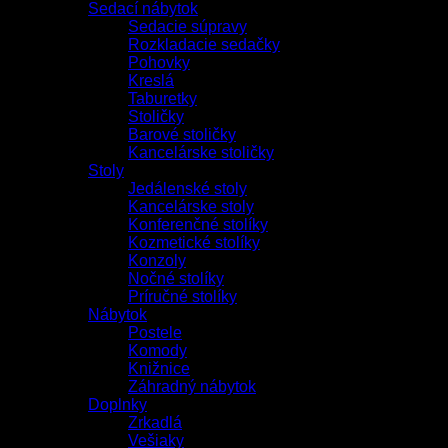
Kreslá
Taburetky
Stoličky
Barové stoličky
Kancelárske stoličky
Stoly
Jedálenské stoly
Kancelárske stoly
Konferenčné stolíky
Kozmetické stolíky
Konzoly
Nočné stolíky
Príručné stolíky
Nábytok
Postele
Komody
Knižnice
Záhradný nábytok
Doplnky
Zrkadlá
Vešiaky
Koberce
Luxusné kvetináče
Vankúše a deky
Svietidlá