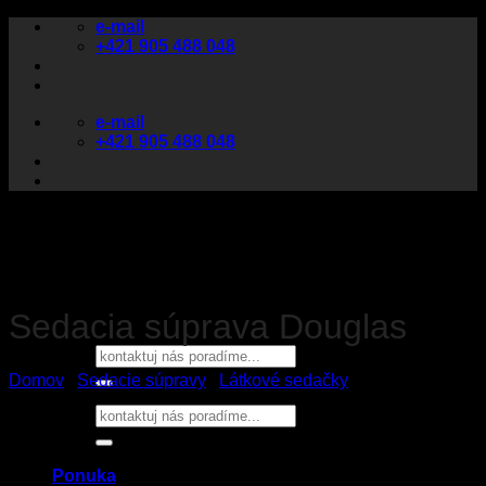
Skip
e-mail
to
+421 905 488 048
content
e-mail
+421 905 488 048
Hľadať:
Sedacia súprava Douglas
Hľadať:
Domov
/
Sedacie súpravy
/
Látkové sedačky
Ponuka
Sedací nábytok
Sedacie súpravy
Rozkladacie sedačky
Pohovky