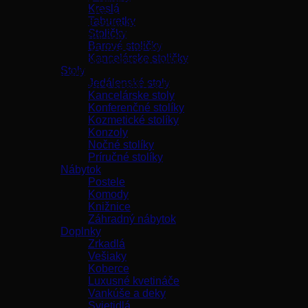
Kreslá
Španielska, ktoré vás zaujmú svojím dizajnom a komfortom
Taburetky
sedenia. Moderné sedacie súpravy či klasické sedačky sú
Stoličky
doplnené kvalitnými konferenčnými stolíkmi a nábytkom.
Barové stoličky
Celý interiér vám pomôžeme doladiť krásnymi interiérovými
Kancelárske stoličky
doplnkami v podobe kobercov, lámp alebo dekoračných
Stoly
vankúšov, či diek. Doplňte svoju obývaciu izbu, spálňu,
Jedálenské stoly
pracovňu či jedáleň o kvalitný a elegantný prvok od značky
Kancelárske stoly
MSJ.
Konferenčné stolíky
Kozmetické stolíky
Konzoly
Nočné stolíky
Príručné stolíky
Nábytok
Postele
Komody
Knižnice
Záhradný nábytok
Doplnky
Zrkadlá
Vešiaky
Koberce
Luxusné kvetináče
Vankúše a deky
Svietidlá