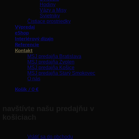
Hodiny
Vázy a Misy
Svietniky
Čistiace prostriedky
Výpredaj
eShop
Interiérový dizajn
Referencie
Kontakt
MSJ predajňa Bratislava
MSJ predajňa Zvolen
MSJ predajňa Košice
MSJ predajňa Starý Smokovec
O nás
Košík /
0
€
navštívte našu predajňu v
košiciach
Žiadne produkty v košíku.
Vrátiť sa do obchodu