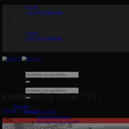
Skip
e-mail
to
+421 905 488 048
content
e-mail
+421 905 488 048
Hľadať:
Hľadať:
Konferenčný stolík 7211
Ponuka
Domov
/
Výpredaj
Sedací nábytok
Sedacie súpravy
-73%
Rozkladacie sedačky
Pohovky