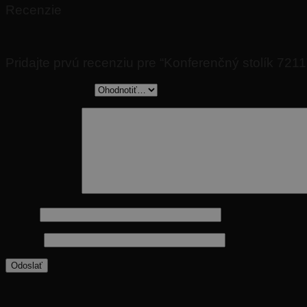
Recenzie
Nikto zatiaľ nepridal hodnotenie.
Pridajte prvú recenziu pre “Konferenčný stolík 7211
Vaše hodnotenie
*
Vaša recenzia
*
Meno
*
E-mail
*