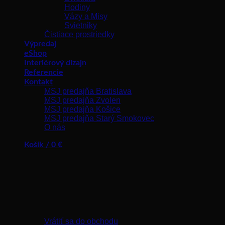
Hodiny
Vázy a Misy
Svietniky
Čistiace prostriedky
Výpredaj
eShop
Interiérový dizajn
Referencie
Kontakt
MSJ predajňa Bratislava
MSJ predajňa Zvolen
MSJ predajňa Košice
MSJ predajňa Starý Smokovec
O nás
Košík /
0
€
Žiadne produkty v košíku.
Vrátiť sa do obchodu