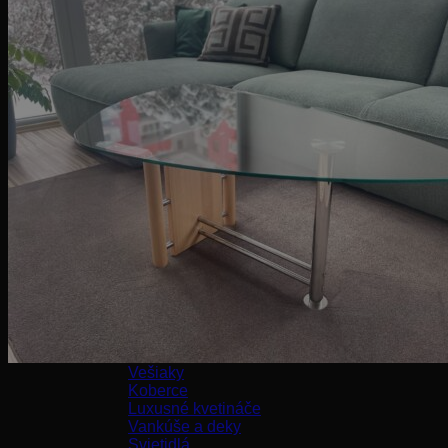
Kreslá
Taburetky
Stoličky
Barové stoličky
Kancelárske stoličky
Stoly
Jedálenské stoly
Kancelárske stoly
Konferenčné stolíky
Kozmetické stolíky
Konzoly
Nočné stolíky
Príručné stolíky
Nábytok
Postele
Komody
Knižnice
Záhradný nábytok
Doplnky
Zrkadlá
Vešiaky
Koberce
Luxusné kvetináče
Vankúše a deky
Svietidlá