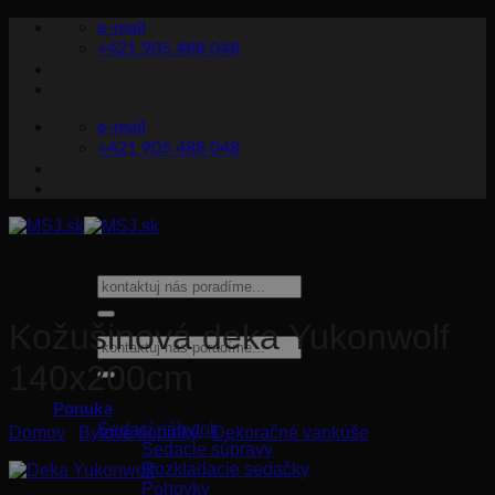
Skip
e-mail
to
+421 905 488 048
content
e-mail
+421 905 488 048
Hľadať:
Kožušinová deka Yukonwolf
Hľadať:
140x200cm
Ponuka
Sedací nábytok
Domov
/
Bytové doplnky
/
Dekoračné vankúše
Sedacie súpravy
Rozkladacie sedačky
Pohovky