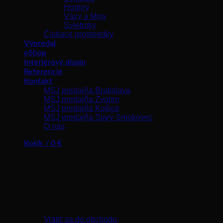
Hodiny
Vázy a Misy
Svietniky
Čistiace prostriedky
Výpredaj
eShop
Interiérový dizajn
Referencie
Kontakt
MSJ predajňa Bratislava
MSJ predajňa Zvolen
MSJ predajňa Košice
MSJ predajňa Starý Smokovec
O nás
Košík /
0
€
Žiadne produkty v košíku.
Vrátiť sa do obchodu