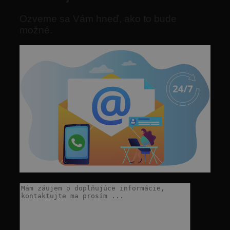
Ozveme sa Vám hneď, ako to bude
možné.