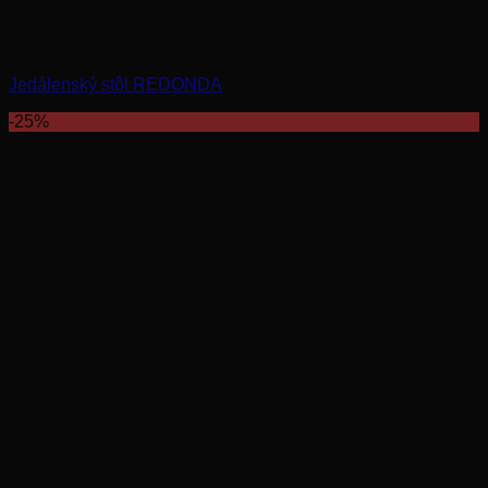
Jedálenský stôl REDONDA
-25%