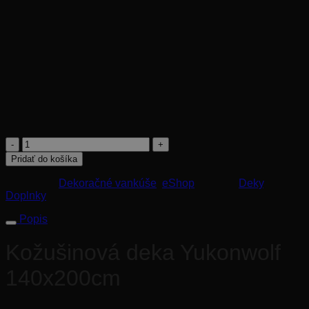
Rozmer: 140x200cm
360
€
množstvo
Kožušinová
Pridať do košíka
deka
Yukonwolf
Kategórie:
Dekoračné vankúše
,
eShop
Značky:
Deky
,
140x200cm
Doplnky
Popis
Kožušinová deka Yukonwolf
140x200cm