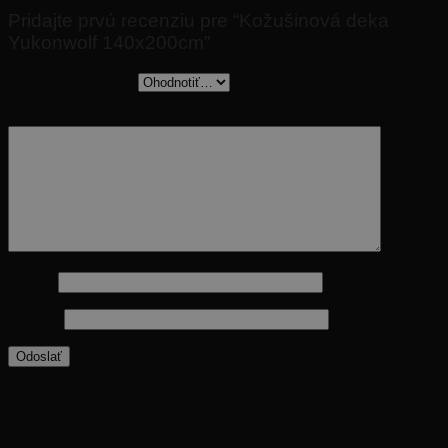
Pridajte prvú recenziu pre “Kožušinová deka
Yukonwolf 140x200cm”
Vaše hodnotenie
*
Vaša recenzia
*
Meno
*
E-mail
*
Príďte sa inšpirovať na naše predajne, kde vám