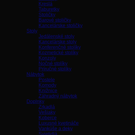
Kreslá
Taburetky
Stoličky
Barové stoličky
Kancelárske stoličky
Stoly
Jedálenské stoly
Kancelárske stoly
Konferenčné stolíky
Kozmetické stolíky
Konzoly
Nočné stolíky
Príručné stolíky
Nábytok
Postele
Komody
Knižnice
Záhradný nábytok
Doplnky
Zrkadlá
Vešiaky
Koberce
Luxusné kvetináče
Vankúše a deky
Svietidlá