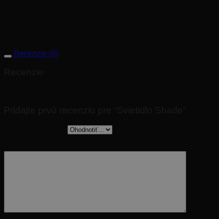
Rozmery:
⌀ 90cm, výška: 240cm
Recenzie (0)
Recenzie
Nikto zatiaľ nepridal hodnotenie.
Pridajte prvú recenziu pre “Svietidlo Shade”
Vaše hodnotenie
*
Vaša recenzia
*