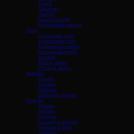
Kreslá
Taburetky
Stoličky
Barové stoličky
Kancelárske stoličky
Stoly
Jedálenské stoly
Kancelárske stoly
Konferenčné stolíky
Kozmetické stolíky
Konzoly
Nočné stolíky
Príručné stolíky
Nábytok
Postele
Komody
Knižnice
Záhradný nábytok
Doplnky
Zrkadlá
Vešiaky
Koberce
Luxusné kvetináče
Vankúše a deky
Svietidlá