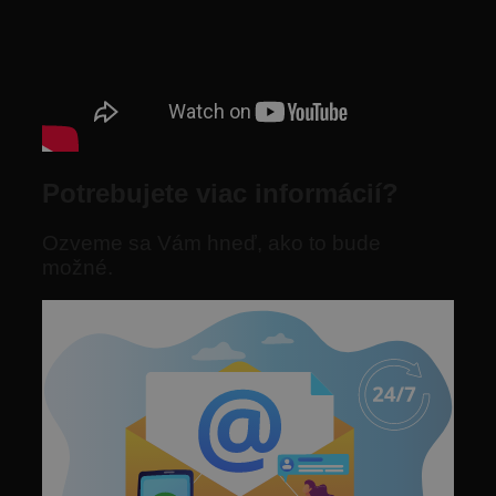
Potrebujete viac informácií?
Ozveme sa Vám hneď, ako to bude
možné.