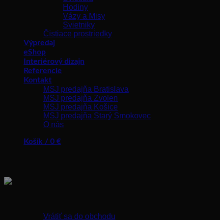
Hodiny
Vázy a Misy
Svietniky
Čistiace prostriedky
Výpredaj
eShop
Interiérový dizajn
Referencie
Kontakt
MSJ predajňa Bratislava
MSJ predajňa Zvolen
MSJ predajňa Košice
MSJ predajňa Starý Smokovec
O nás
Košík /
0
€
Žiadne produkty v košíku.
Vrátiť sa do obchodu