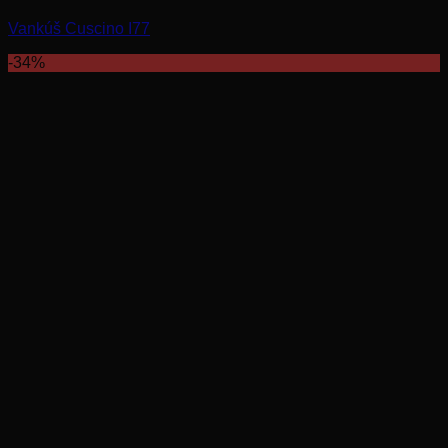
Vankúš Cuscino I77
-34%