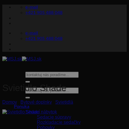
Skip
e-mail
to
+421 905 488 048
content
e-mail
+421 905 488 048
Hľadať:
Svietidlo Shade
Hľadať:
Domov
/
Bytové doplnky
/
Svietidlá
Ponuka
Sedací nábytok
Sedacie súpravy
Rozkladacie sedačky
Pohovky