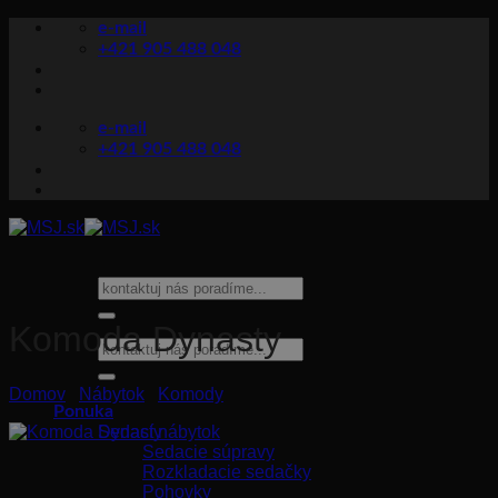
Skip
e-mail
to
+421 905 488 048
content
e-mail
+421 905 488 048
Hľadať:
Komoda Dynasty
Hľadať:
Domov
/
Nábytok
/
Komody
Ponuka
Sedací nábytok
Sedacie súpravy
Rozkladacie sedačky
Pohovky