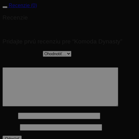
Recenzie (0)
Recenzie
Nikto zatiaľ nepridal hodnotenie.
Pridajte prvú recenziu pre “Komoda Dynasty”
Vaše hodnotenie
*
Vaša recenzia
*
Meno
*
E-mail
*