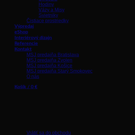
Hodiny
Vázy a Misy
Svietniky
Čistiace prostriedky
Výpredaj
eShop
Interiérový dizajn
Referencie
Kontakt
MSJ predajňa Bratislava
MSJ predajňa Zvolen
MSJ predajňa Košice
MSJ predajňa Starý Smokovec
O nás
Košík /
0
€
Žiadne produkty v košíku.
Vrátiť sa do obchodu