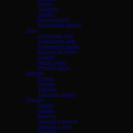
Kreslá
Taburetky
Stoličky
Barové stoličky
Kancelárske stoličky
Stoly
Jedálenské stoly
Kancelárske stoly
Konferenčné stolíky
Kozmetické stolíky
Konzoly
Nočné stolíky
Príručné stolíky
Nábytok
Postele
Komody
Knižnice
Záhradný nábytok
Doplnky
Zrkadlá
Vešiaky
Koberce
Luxusné kvetináče
Vankúše a deky
Svietidlá