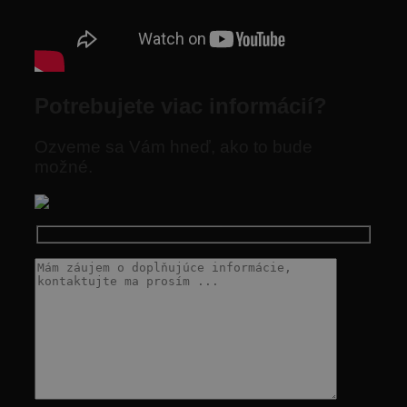
Potrebujete viac informácií?
Ozveme sa Vám hneď, ako to bude
možné.