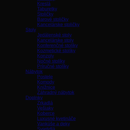
Kreslá
Taburetky
Stoličky
Barové stoličky
Kancelárske stoličky
Stoly
Jedálenské stoly
Kancelárske stoly
Konferenčné stolíky
Kozmetické stolíky
Konzoly
Nočné stolíky
Príručné stolíky
Nábytok
Postele
Komody
Knižnice
Záhradný nábytok
Doplnky
Zrkadlá
Vešiaky
Koberce
Luxusné kvetináče
Vankúše a deky
Svietidlá