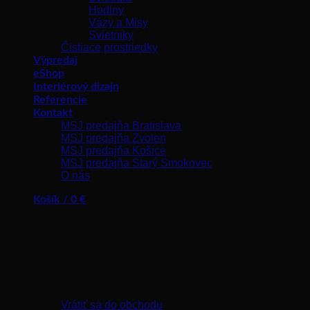
Hodiny
Vázy a Misy
Svietniky
Čistiace prostriedky
Výpredaj
eShop
Interiérový dizajn
Referencie
Kontakt
MSJ predajňa Bratislava
MSJ predajňa Zvolen
MSJ predajňa Košice
MSJ predajňa Starý Smokovec
O nás
Košík /
0
€
Žiadne produkty v košíku.
Vrátiť sa do obchodu