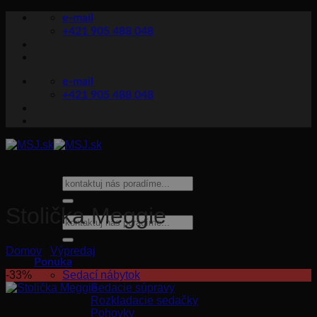
Skip
e-mail
to
+421 905 488 048
content
e-mail
+421 905 488 048
Hľadať:
Stolička Meggie
Hľadať:
Domov
/
Výpredaj
Ponuka
-33%
Sedací nábytok
Sedacie súpravy
Rozkladacie sedačky
Pohovky