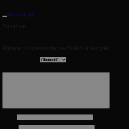
Recenzie (0)
Recenzie
Nikto zatiaľ nepridal hodnotenie.
Pridajte prvú recenziu pre “Stolička Meggie”
Vaše hodnotenie
*
Vaša recenzia
*
Meno
*
E-mail
*