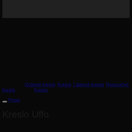
Geometricky symetrické kreslo UFFO. Elegantné kreslo
UFFO s čalúnenou kostrou a sedením je perfektným
doplnkom ku dominantnej sedacej súprave. Sedenie a
opierka chrbta je tvorená odnímateľným vankúšom. Celkový
dizajn kresla je podčiarknutý otočnou oceľovou podnožou.
Kreslo je možné vyhotoviť v celokoženom alebo látkovom
vyhotovení, prípadne v kombinácii týchto dvoch materiálov.
Kategórie:
Kožené kreslá
,
Kreslá
,
Látkové kreslá
,
Relaxačné
kreslá
Značka:
Kreslo
Popis
Kreslo Uffo
Rozmery:
82×74 cm, výška 78 cm