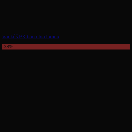
Vankúš PK barcelna lumuu
-38%