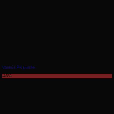
Vankúš PK purple
-43%