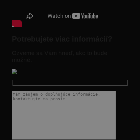
Potrebujete viac informácií?
Ozveme sa Vám hneď, ako to bude
možné.