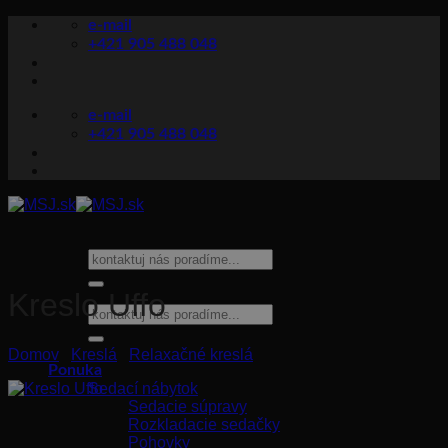
Skip
e-mail
to
+421 905 488 048
content
e-mail
+421 905 488 048
Hľadať:
Kreslo Uffo
Hľadať:
Domov
/
Kreslá
/
Relaxačné kreslá
Ponuka
Sedací nábytok
Sedacie súpravy
Rozkladacie sedačky
Pohovky