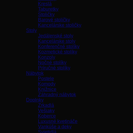
Kreslá
Taburetky
Stoličky
Barové stoličky
Kancelárske stoličky
Stoly
Jedálenské stoly
Kancelárske stoly
Konferenčné stolíky
Kozmetické stolíky
Konzoly
Nočné stolíky
Príručné stolíky
Nábytok
Postele
Komody
Knižnice
Záhradný nábytok
Doplnky
Zrkadlá
Vešiaky
Koberce
Luxusné kvetináče
Vankúše a deky
Svietidlá