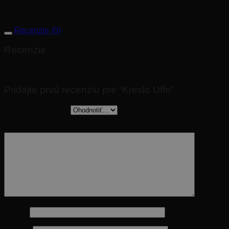
Prevedenie:
celokožené alebo látkové vyhotovenie,
prípadne kombinácia týchto dvoch materiálov
Recenzie (0)
Recenzie
Nikto zatiaľ nepridal hodnotenie.
Pridajte prvú recenziu pre “Kreslo Uffo”
Vaše hodnotenie
*
Vaša recenzia
*
Meno
*