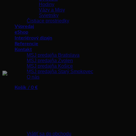
Hodiny
Vázy a Misy
Svietniky
Čistiace prostriedky
Výpredaj
eShop
Interiérový dizajn
Referencie
Kontakt
MSJ predajňa Bratislava
MSJ predajňa Zvolen
MSJ predajňa Košice
MSJ predajňa Starý Smokovec
O nás
Košík /
0
€
Žiadne produkty v košíku.
Vrátiť sa do obchodu