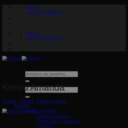
Skip
e-mail
to
+421 905 488 048
content
e-mail
+421 905 488 048
Hľadať:
Kreslo Amanda
Hľadať:
Domov
/
Kreslá
/
Látkové kreslá
Ponuka
Sedací nábytok
Sedacie súpravy
Rozkladacie sedačky
Pohovky