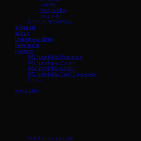
Hodiny
Vázy a Misy
Svietniky
Čistiace prostriedky
Výpredaj
eShop
Interiérový dizajn
Referencie
Kontakt
MSJ predajňa Bratislava
MSJ predajňa Zvolen
MSJ predajňa Košice
MSJ predajňa Starý Smokovec
O nás
Košík /
0
€
Žiadne produkty v košíku.
Vrátiť sa do obchodu