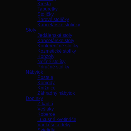
Kreslá
Taburetky
Stoličky
Barové stoličky
Kancelárske stoličky
Stoly
Jedálenské stoly
Kancelárske stoly
Konferenčné stolíky
Kozmetické stolíky
Konzoly
Nočné stolíky
Príručné stolíky
Nábytok
Postele
Komody
Knižnice
Záhradný nábytok
Doplnky
Zrkadlá
Vešiaky
Koberce
Luxusné kvetináče
Vankúše a deky
Svietidlá