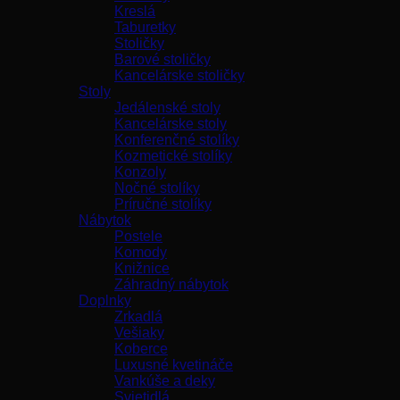
Kreslá
Taburetky
Stoličky
Barové stoličky
Kancelárske stoličky
Stoly
Jedálenské stoly
Kancelárske stoly
Konferenčné stolíky
Kozmetické stolíky
Konzoly
Nočné stolíky
Príručné stolíky
Nábytok
Postele
Komody
Knižnice
Záhradný nábytok
Doplnky
Zrkadlá
Vešiaky
Koberce
Luxusné kvetináče
Vankúše a deky
Svietidlá