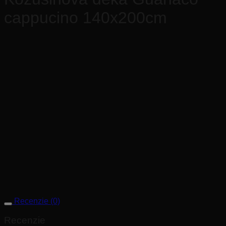
cappucino 140x200cm
Nádherná, jemná deka z umelej kožušiny, ktorá príjemne
zahreje. Skvelé ako doplnok k vašej sedacej súprave,
posteli, či k vášmu kreslu. Nezabudnite, že práve luxusné
doplnky urobia zázrak s celkovým dizajnom interiéru.
Vďaka umelej kožušine a kvalitnej výrobe je možné deku
prať v práčke pri teplote 30°C. Nesmie sa žehliť a sušiť v
sušičke.
Všetky deky sú dodávané v exkluzívnom darčekovom balení,
preto sú vhodné aj ako výnimočný darček pre vašich
blízkych.
Rozmer: 140x200cm
Tovar na objednávku. Dodanie do 4 týždňov.
Recenzie (0)
Recenzie