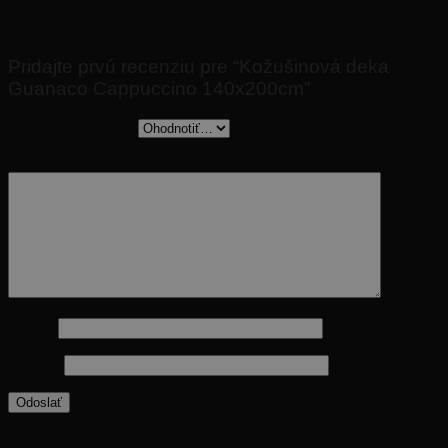
Nikto zatiaľ nepridal hodnotenie.
Pridajte prvú recenziu pre “Kožušinová deka
Guanaco Cappuccino 140x200cm”
Vaše hodnotenie
*
Vaša recenzia
*
Meno
*
E-mail
*