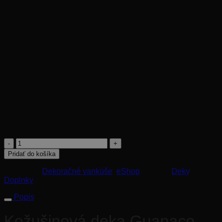
posteli, či k vášmu kreslu. Nezabudnite, že práve luxusné
doplnky urobia zázrak s celkovým dizajnom interiéru.
Vďaka umelej kožušine a kvalitnej výrobe je možné deku
prať v práčke pri teplote 30°C. Nesmie sa žehliť a sušiť v
sušičke.
Všetky deky sú dodávané v exkluzívnom darčekovom balení,
preto sú vhodné aj ako výnimočný darček pre vašich
blízkych.
Rozmer: 140x200cm
Tovar na objednávku. Dodanie do 4 týždňov.
240
€
množstvo
Kožušinová
Pridať do košíka
deka
Guanaco
Kategórie:
Dekoračné vankúše
,
eShop
Značky:
Deky
,
Cappuccino
Doplnky
140x200cm
Popis
Kožušinová deka Guanaco