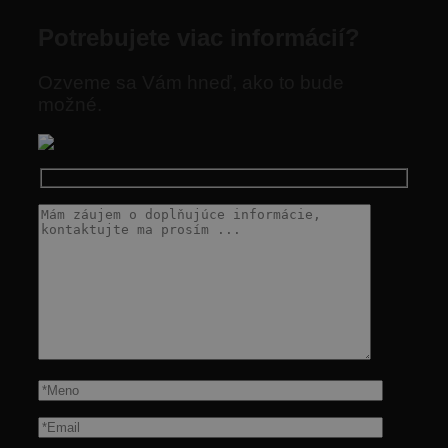
Potrebujete viac informácií?
Ozveme sa Vám hneď, ako to bude
možné.