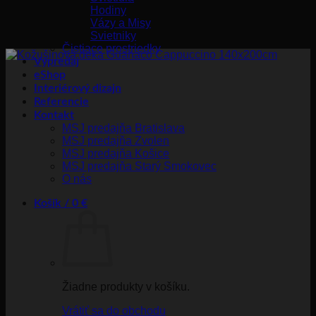
Hodiny
Vázy a Misy
Svietniky
Čistiace prostriedky
Výpredaj
eShop
Interiérový dizajn
Referencie
Kontakt
MSJ predajňa Bratislava
MSJ predajňa Zvolen
MSJ predajňa Košice
MSJ predajňa Starý Smokovec
O nás
Košík /
0
€
Žiadne produkty v košíku.
Vrátiť sa do obchodu