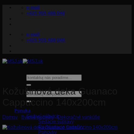
Skip
e-mail
to
+421 905 488 048
content
e-mail
+421 905 488 048
Hľadať:
Kožušinová deka Guanaco
Hľadať:
Cappuccino 140x200cm
Ponuka
Sedací nábytok
Domov
/
Bytové doplnky
/
Dekoračné vankúše
Sedacie súpravy
Rozkladacie sedačky
Pohovky