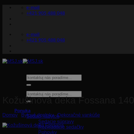
Skip
e-mail
to
+421 905 488 048
content
e-mail
+421 905 488 048
Hľadať:
Hľadať:
Kožušinová deka Fossana 14
Ponuka
Domov
/
Bytové doplnky
/
Dekoračné vankúše
Sedací nábytok
Sedacie súpravy
Rozkladacie sedačky
Pohovky