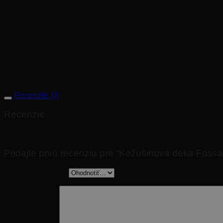
zázrak s celkovým dizajnom interiéru.
Vďaka umelej kožušine a kvalitnej výrobe je možné deku prať v
Všetky deky sú dodávané v exkluzívnom darčekovom balení, pr
Rozmer: 140x200cm
Tovar na objednávku. Dodanie do 4 týždňov.
Recenzie (0)
Recenzie
Nikto zatiaľ nepridal hodnotenie.
Pridajte prvú recenziu pre “Kožušinová deka Fos
Vaše hodnotenie
*