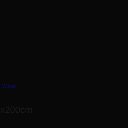
 práčke pri teplote 30°C. Nesmie sa žehliť a sušiť v sušičke.
eto sú vhodné aj ako výnimočný darček pre vašich blízkych.
,
Winter
0x200cm
je. Skvelé ako doplnok k vašej sedacej súprave, posteli, či k 