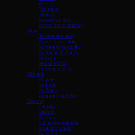
Kreslá
Taburetky
Stoličky
Barové stoličky
Kancelárske stoličky
Stoly
Jedálenské stoly
Kancelárske stoly
Konferenčné stolíky
Kozmetické stolíky
Konzoly
Nočné stolíky
Príručné stolíky
Nábytok
Postele
Komody
Knižnice
Záhradný nábytok
Doplnky
Zrkadlá
Vešiaky
Koberce
Luxusné kvetináče
Vankúše a deky
Svietidlá