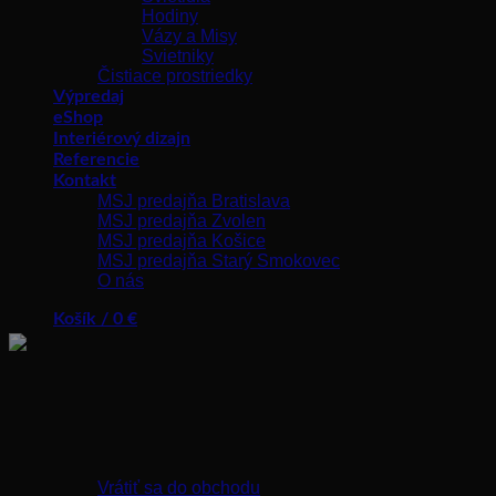
Hodiny
Vázy a Misy
Svietniky
Čistiace prostriedky
Výpredaj
eShop
Interiérový dizajn
Referencie
Kontakt
MSJ predajňa Bratislava
MSJ predajňa Zvolen
MSJ predajňa Košice
MSJ predajňa Starý Smokovec
O nás
Košík /
0
€
Žiadne produkty v košíku.
Vrátiť sa do obchodu