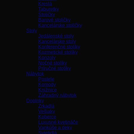
Kreslá
Taburetky
Stoličky
Barové stoličky
Kancelárske stoličky
Stoly
Jedálenské stoly
Kancelárske stoly
Konferenčné stolíky
Kozmetické stolíky
Konzoly
Nočné stolíky
Príručné stolíky
Nábytok
Postele
Komody
Knižnice
Záhradný nábytok
Doplnky
Zrkadlá
Vešiaky
Koberce
Luxusné kvetináče
Vankúše a deky
Svietidlá