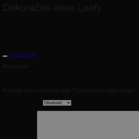
Dekoračná misa Leafy
Rozmery:
66x20cm, výška 14,5cm
Recenzie (0)
Recenzie
Nikto zatiaľ nepridal hodnotenie.
Pridajte prvú recenziu pre “Dekoračná misa Leafy”
Vaše hodnotenie
*