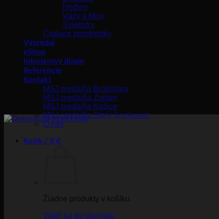
Hodiny
Vázy a Misy
Svietniky
Čistiace prostriedky
Výpredaj
eShop
Interiérový dizajn
Referencie
Kontakt
MSJ predajňa Bratislava
MSJ predajňa Zvolen
MSJ predajňa Košice
MSJ predajňa Starý Smokovec
O nás
Košík /
0
€
Žiadne produkty v košíku.
Vrátiť sa do obchodu