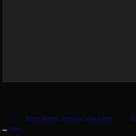
Štýlová a nadčasová misa, ktorá rozjasní Váš jedálenský, či ko
530
€
Kategórie:
Bytové doplnky
,
Dekorácie
,
Vázy a Misy
Značka:
D
Popis