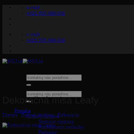
Skip
e-mail
to
+421 905 488 048
content
e-mail
+421 905 488 048
Hľadať:
Hľadať:
Dekoračná misa Leafy
Ponuka
Domov
/
Bytové doplnky
/
Dekorácie
Sedací nábytok
Sedacie súpravy
Rozkladacie sedačky
Pohovky