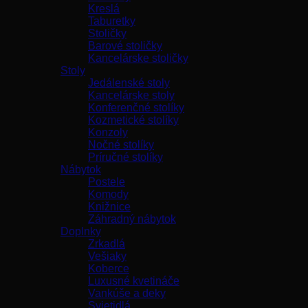
Kreslá
Taburetky
Stoličky
Barové stoličky
Kancelárske stoličky
Stoly
Jedálenské stoly
Kancelárske stoly
Konferenčné stolíky
Kozmetické stolíky
Konzoly
Nočné stolíky
Príručné stolíky
Nábytok
Postele
Komody
Knižnice
Záhradný nábytok
Doplnky
Zrkadlá
Vešiaky
Koberce
Luxusné kvetináče
Vankúše a deky
Svietidlá