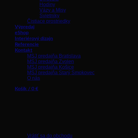
Hodiny
Vázy a Misy
Svietniky
Čistiace prostriedky
Výpredaj
eShop
Interiérový dizajn
Referencie
Kontakt
MSJ predajňa Bratislava
MSJ predajňa Zvolen
MSJ predajňa Košice
MSJ predajňa Starý Smokovec
O nás
Košík /
0
€
Žiadne produkty v košíku.
Vrátiť sa do obchodu