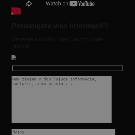
Potrebujete viac informácií?
Ozveme sa Vám hneď, ako to bude
možné.