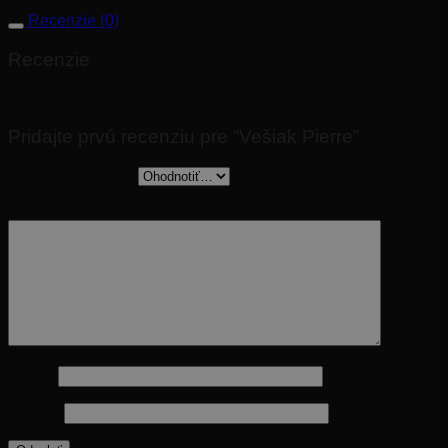
Recenzie (0)
Recenzie
Nikto zatiaľ nepridal hodnotenie.
Pridajte prvú recenziu pre “Vešiak Pierre”
Vaše hodnotenie
*
Vaša recenzia
*
Meno
*
E-mail
*