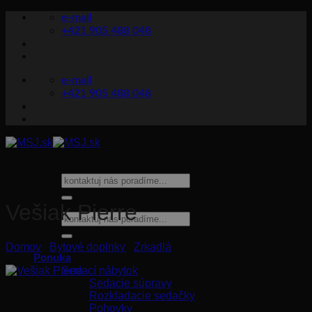
Skip
e-mail
to
+421 905 488 048
content
e-mail
+421 905 488 048
Hľadať:
Vešiak Pierre
Hľadať:
Domov
/
Bytové doplnky
/
Zrkadlá
Ponuka
Sedací nábytok
Sedacie súpravy
Rozkladacie sedačky
Pohovky