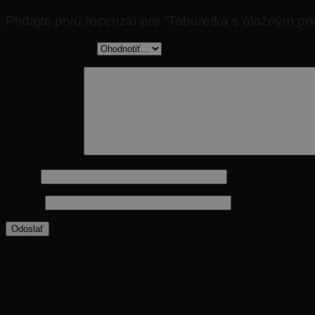
Pridajte prvú recenziu pre “Taburetka s úložným pri
Vaše hodnotenie
*
Vaša recenzia
*
Meno
*
E-mail
*
Príďte sa inšpirovať na naše predajne, kde vám radi
Bratislava, Zvolen, Košice, Starý Smokovec