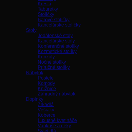
Kreslá
Taburetky
Stoličky
Barové stoličky
Kancelárske stoličky
Stoly
Jedálenské stoly
Kancelárske stoly
Konferenčné stolíky
Kozmetické stolíky
Konzoly
Nočné stolíky
Príručné stolíky
Nábytok
Postele
Komody
Knižnice
Záhradný nábytok
Doplnky
Zrkadlá
Vešiaky
Koberce
Luxusné kvetináče
Vankúše a deky
Svietidlá