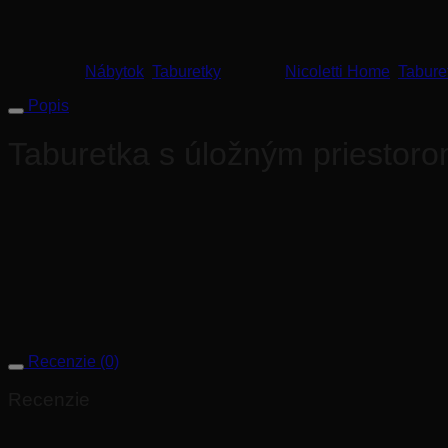
Rozmer taburetky: (66×66)cm, výška: 48cm
Kategórie:
Nábytok
,
Taburetky
Značky:
Nicoletti Home
,
Tabure
Popis
Taburetka s úložným priestoro
Komponenty:
Taburetka: šírka 66 cm, hĺbka 66 cm, výška 48 
Konštrukcia:
borovicové drevo, viacvrstvové, a preglejka po
Výplň:
ekologicky spracovaná PUR pena s kombináciou 100 % 
Nohy:
plastové nožičky vysoké 4 cm.
Kontrastné šitie:
bez možnosti kontrastného šitia.
Vyhotovenie:
taburetku je možné objednať len v koženom pr
Recenzie (0)
Recenzie
Nikto zatiaľ nepridal hodnotenie.