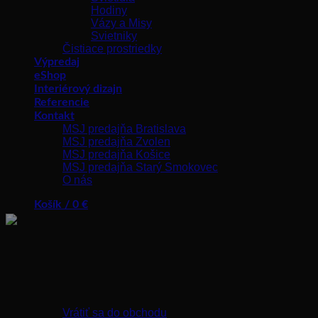
Hodiny
Vázy a Misy
Svietniky
Čistiace prostriedky
Výpredaj
eShop
Interiérový dizajn
Referencie
Kontakt
MSJ predajňa Bratislava
MSJ predajňa Zvolen
MSJ predajňa Košice
MSJ predajňa Starý Smokovec
O nás
Košík /
0
€
Žiadne produkty v košíku.
Vrátiť sa do obchodu