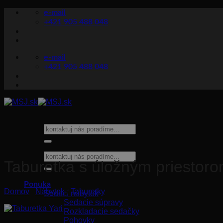
Skip
e-mail
to
+421 905 488 048
content
e-mail
+421 905 488 048
Hľadať:
Hľadať:
Taburetka s úložným priestoro
Ponuka
Domov
/
Nábytok
/
Taburetky
Sedací nábytok
Sedacie súpravy
Rozkladacie sedačky
Pohovky