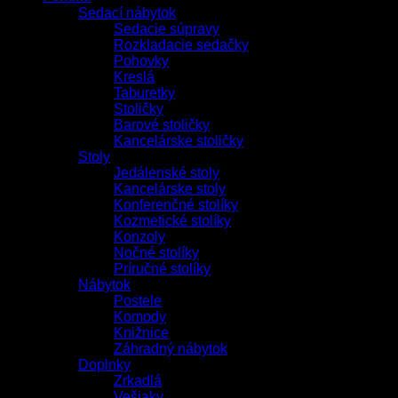
Sedací nábytok
Sedacie súpravy
Rozkladacie sedačky
Pohovky
Kreslá
Taburetky
Stoličky
Barové stoličky
Kancelárske stoličky
Stoly
Jedálenské stoly
Kancelárske stoly
Konferenčné stolíky
Kozmetické stolíky
Konzoly
Nočné stolíky
Príručné stolíky
Nábytok
Postele
Komody
Knižnice
Záhradný nábytok
Doplnky
Zrkadlá
Vešiaky