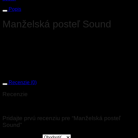
Popis
Manželská posteľ Sound
Rozmery:
(191×233)cm, výška: 102cm, rozmer pre matrac
(160×200)cm
(214×233)cm, výška: 102cm, rozmer pre matrac
(180×200)cm
*bez možnosti úložného priestoru
Recenzie (0)
Recenzie
Nikto zatiaľ nepridal hodnotenie.
Pridajte prvú recenziu pre “Manželská posteľ
Sound”
Vaše hodnotenie
*