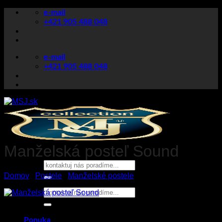
Skip
e-mail
to
+421 905 488 048
content
e-mail
+421 905 488 048
Manželská posteľ Sound
Hľadať:
Domov
/
Postele
/
Manželské postele
Hľadať:
Ponuka