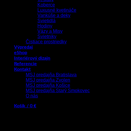
Koberce
Luxusné kvetináče
Vankúše a deky
Svietidlá
Hodiny
Vázy a Misy
Svietniky
Čistiace prostriedky
Výpredaj
eShop
Interiérový dizajn
Referencie
Kontakt
MSJ predajňa Bratislava
MSJ predajňa Zvolen
MSJ predajňa Košice
MSJ predajňa Starý Smokovec
O nás
Košík /
0
€