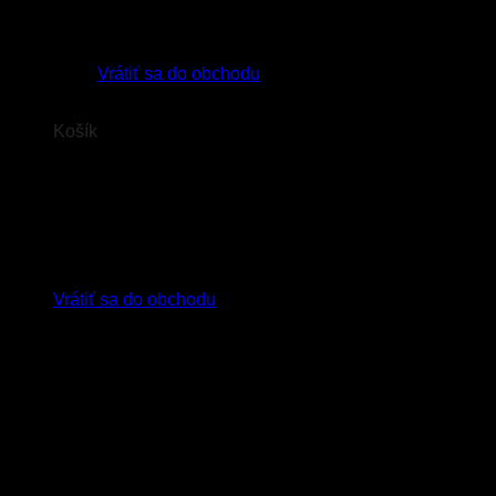
Žiadne produkty v košíku.
Vrátiť sa do obchodu
Košík
Žiadne produkty v košíku.
Vrátiť sa do obchodu