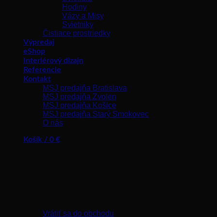
Hodiny
Vázy a Misy
Svietniky
Čistiace prostriedky
Výpredaj
eShop
Interiérový dizajn
Referencie
Kontakt
MSJ predajňa Bratislava
MSJ predajňa Zvolen
MSJ predajňa Košice
MSJ predajňa Starý Smokovec
O nás
Košík /
0
€
Žiadne produkty v košíku.
Vrátiť sa do obchodu