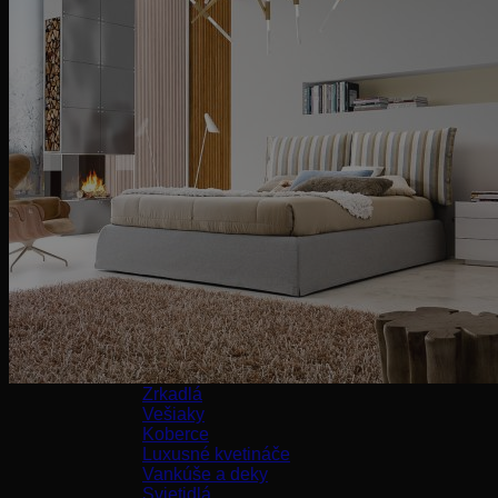
Kreslá
Taburetky
Stoličky
Barové stoličky
Kancelárske stoličky
Stoly
Jedálenské stoly
Kancelárske stoly
Konferenčné stolíky
Kozmetické stolíky
Konzoly
Nočné stolíky
Príručné stolíky
Nábytok
Postele
Komody
Knižnice
Záhradný nábytok
Doplnky
Zrkadlá
Vešiaky
Koberce
Luxusné kvetináče
Vankúše a deky
Svietidlá