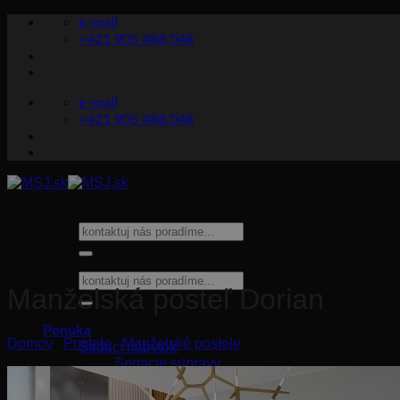
Skip
e-mail
to
+421 905 488 048
content
e-mail
+421 905 488 048
Hľadať:
Hľadať:
Manželská posteľ Dorian
Ponuka
Domov
/
Postele
/
Manželské postele
Sedací nábytok
Sedacie súpravy
Rozkladacie sedačky
Pohovky