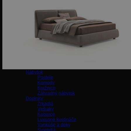
Kreslá
Taburetky
Stoličky
Barové stoličky
Kancelárske stoličky
Stoly
Jedálenské stoly
Kancelárske stoly
Konferenčné stolíky
Kozmetické stolíky
Konzoly
Nočné stolíky
Príručné stolíky
Nábytok
Postele
Komody
Knižnice
Záhradný nábytok
Doplnky
Zrkadlá
Vešiaky
Koberce
Luxusné kvetináče
Vankúše a deky
Svietidlá