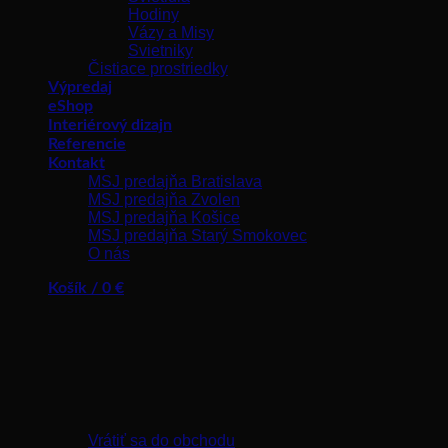
Hodiny
Vázy a Misy
Svietniky
Čistiace prostriedky
Výpredaj
eShop
Interiérový dizajn
Referencie
Kontakt
MSJ predajňa Bratislava
MSJ predajňa Zvolen
MSJ predajňa Košice
MSJ predajňa Starý Smokovec
O nás
Košík /
0
€
Žiadne produkty v košíku.
Vrátiť sa do obchodu