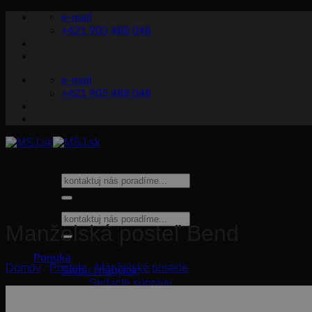
Skip
e-mail
to
+421 905 488 048
content
e-mail
+421 905 488 048
Hľadať:
Hľadať:
Manželská posteľ Bend
Ponuka
Domov
/
Postele
/
Manželské postele
Sedací nábytok
Sedacie súpravy
Rozkladacie sedačky
Pohovky