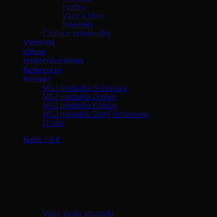
Hodiny
Vázy a Misy
Svietniky
Čistiace prostriedky
Výpredaj
eShop
Interiérový dizajn
Referencie
Kontakt
MSJ predajňa Bratislava
MSJ predajňa Zvolen
MSJ predajňa Košice
MSJ predajňa Starý Smokovec
O nás
Košík /
0
€
Žiadne produkty v košíku.
Vrátiť sa do obchodu