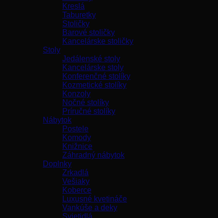
Kreslá
Taburetky
Stoličky
Barové stoličky
Kancelárske stoličky
Stoly
Jedálenské stoly
Kancelárske stoly
Konferenčné stolíky
Kozmetické stolíky
Konzoly
Nočné stolíky
Príručné stolíky
Nábytok
Postele
Komody
Knižnice
Záhradný nábytok
Doplnky
Zrkadlá
Vešiaky
Koberce
Luxusné kvetináče
Vankúše a deky
Svietidlá