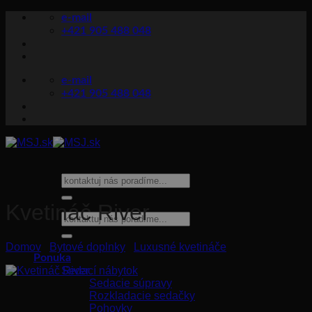
Skip
e-mail
to
+421 905 488 048
content
e-mail
+421 905 488 048
Hľadať:
Kvetináč River
Hľadať:
Domov
/
Bytové doplnky
/
Luxusné kvetináče
Ponuka
Sedací nábytok
Sedacie súpravy
Rozkladacie sedačky
Pohovky